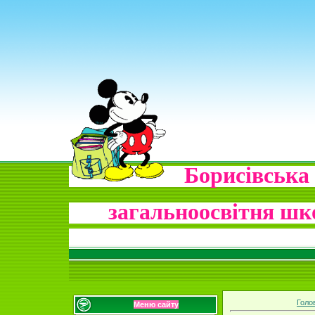
Борисів
загальноосвітня
шко
Голо
Меню сайту