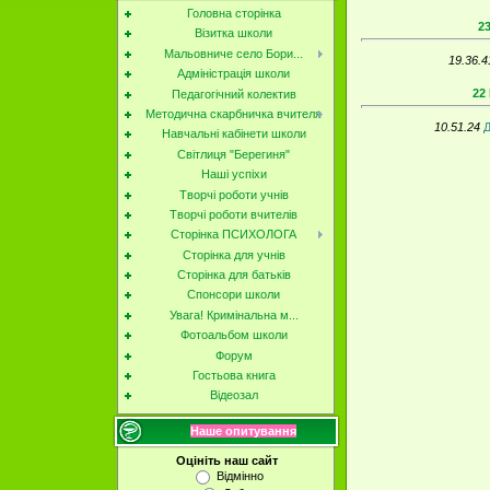
Головна сторінка
2
Візитка школи
Мальовниче село Бори...
19.36.4
Адміністрація школи
22
Педагогічний колектив
Методична скарбничка вчителя
10.51.24
Д
Навчальні кабінети школи
Світлиця "Берегиня"
Наші успіхи
Творчі роботи учнів
Творчі роботи вчителів
Сторінка ПСИХОЛОГА
Сторінка для учнів
Сторінка для батьків
Спонсори школи
Увага! Кримінальна м...
Фотоальбом школи
Форум
Гостьова книга
Відеозал
Наше опитування
Оцініть наш сайт
Відмінно