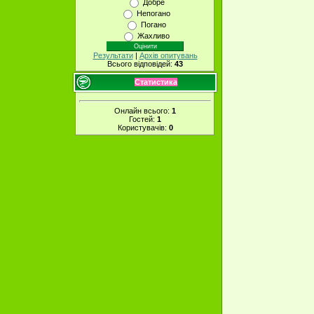
Добре
Непогано
Погано
Жахливо
Результати
|
Архів опитувань
Всього відповідей:
43
Статистика
Онлайн всього:
1
Гостей:
1
Користувачів:
0