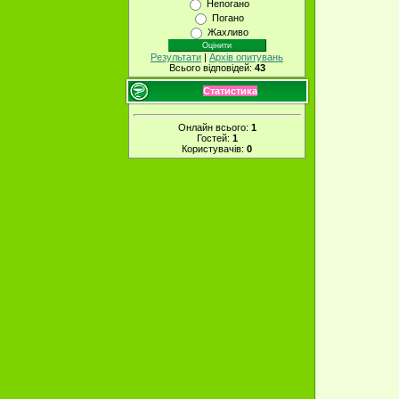
Непогано
Погано
Жахливо
Результати
|
Архів опитувань
Всього відповідей:
43
Статистика
Онлайн всього:
1
Гостей:
1
Користувачів:
0