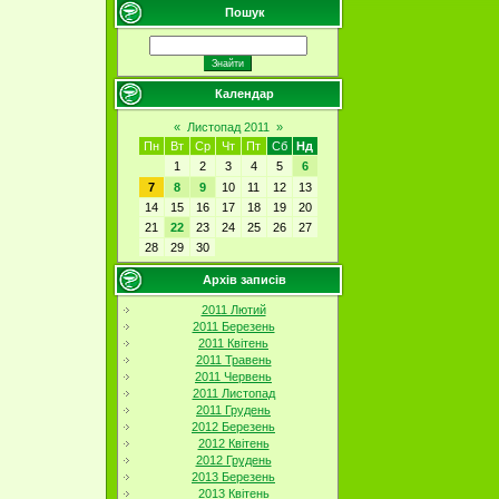
Пошук
Календар
«
Листопад 2011
»
Пн
Вт
Ср
Чт
Пт
Сб
Нд
1
2
3
4
5
6
7
8
9
10
11
12
13
14
15
16
17
18
19
20
21
22
23
24
25
26
27
28
29
30
Архів записів
2011 Лютий
2011 Березень
2011 Квітень
2011 Травень
2011 Червень
2011 Листопад
2011 Грудень
2012 Березень
2012 Квітень
2012 Грудень
2013 Березень
2013 Квітень