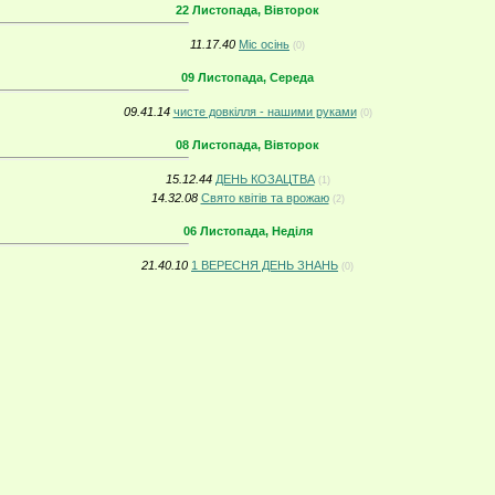
22 Листопада, Вівторок
11.17.40
Міс осінь
(0)
09 Листопада, Середа
09.41.14
чисте довкілля - нашими руками
(0)
08 Листопада, Вівторок
15.12.44
ДЕНЬ КОЗАЦТВА
(1)
14.32.08
Свято квітів та врожаю
(2)
06 Листопада, Неділя
21.40.10
1 ВЕРЕСНЯ ДЕНЬ ЗНАНЬ
(0)