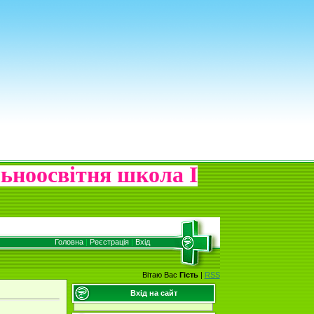
ьноосвітня
школа І
Головна
|
Реєстрація
|
Вхід
Вітаю Вас
Гість
|
RSS
Вхід на сайт