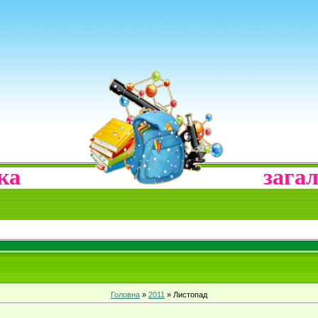
вська
загал
Головна
»
2011
»
Листопад