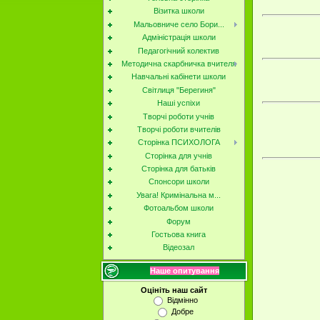
Візитка школи
Мальовниче село Бори...
Адміністрація школи
Педагогічний колектив
Методична скарбничка вчителя
Навчальні кабінети школи
Світлиця "Берегиня"
Наші успіхи
Творчі роботи учнів
Творчі роботи вчителів
Сторінка ПСИХОЛОГА
Сторінка для учнів
Сторінка для батьків
Спонсори школи
Увага! Кримінальна м...
Фотоальбом школи
Форум
Гостьова книга
Відеозал
Наше опитування
Оцініть наш сайт
Відмінно
Добре