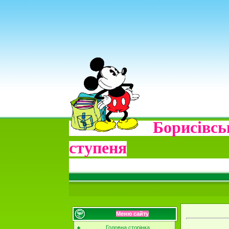
Борисі
ступеня
Меню сайту
Головна сторінка